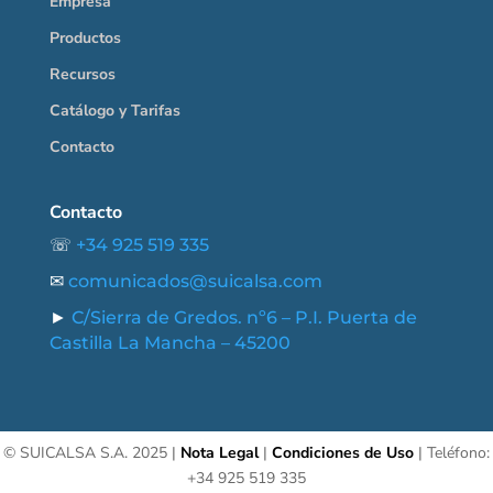
Empresa
Productos
Recursos
Catálogo y Tarifas
Contacto
Contacto
☏
+34 925 519 335
✉
comunicados@suicalsa.com
►
C/Sierra de Gredos. nº6 – P.I. Puerta de
Castilla La Mancha – 45200
©
SUICALSA S.A. 2025 |
Nota Legal
|
Condiciones de Uso
| Teléfono:
+34 925 519 335