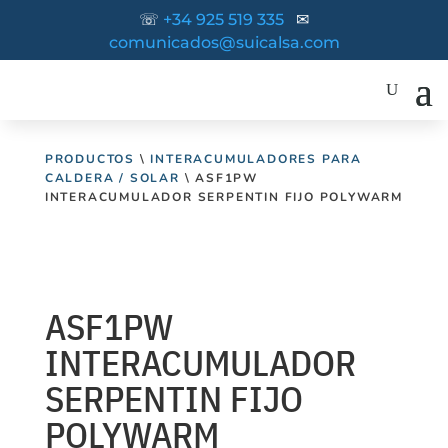
☏
+34 925 519 335
✉
comunicados@suicalsa.com
PRODUCTOS
\
INTERACUMULADORES PARA
CALDERA / SOLAR
\ ASF1PW
INTERACUMULADOR SERPENTIN FIJO POLYWARM
ASF1PW
INTERACUMULADOR
SERPENTIN FIJO
POLYWARM